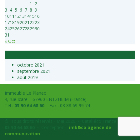
1
2
3
4
5
6
7
8
9
10
11
12
13
14
15
16
17
18
19
20
21
22
23
24
25
26
27
28
29
30
31
« Oct
Archives
octobre 2021
septembre 2021
août 2019
Immeuble Le Planeo
4, rue Icare – 67960 ENTZHEIM (France)
Tél :
03 90 64 68 60
– Fax : 03 88 69 99 74
© Tous droits réservés - Mai 2026 • Catal-éco France - Tél. :
03 90 64 68 60
• Conception :
imk&co
agence de
communication