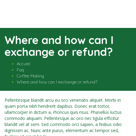
Bascu
la
navig
Where and how can I
exchange or refund?
Accueil
Faq
Coffee Making
Where and how can I exchange or refund?
Pellentesque blandit arcu eu orci venenatis aliquet. Morbi in
quam porta nibh hendrerit dapibus. Donec erat tortor,
ullamcorper in dictum a, rhoncus quis risus. Phasellus luctus
commodo aliquam. Pellentesque ac orci nec ligula efficitur
blandit vel at sem. Sed commodo orci sapien, a finibus odio
dignissim ac. Nunc ante purus, elementum ac tempor sed,