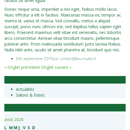
facilisis sit amet ligula.
Donec neque urna, imperdiet a nisl eget, finibus mollis lacus.
Nunc efficitur a elit in facilisis. Maecenas massa ex, tempor ac
viverra id, varius et massa. Sed convallis, metus a aliquet
suscipit, purus nunc ultrices est, sed dapibus tellus sapien eget
libero. Praesent maximus velit vitae est venenatis, nec lobortis
arcu consectetur. Aenean vitae tincidunt mauris, pellentesque
pulvinar ante. Proin malesuada vestibulum justo lacinia finibus.
Nulla nibh ante, iaculis sit amet pharetra at, tincidunt quis nisi.
16 septembre 2017
par contact@aumweb.fr
Navigation
«
Onglet précédent
Onglet suivant
»
de
Categories
l’article
Actualités
Salons & foires
Calendrier
août 2026
L
M
M
J
V
S
D